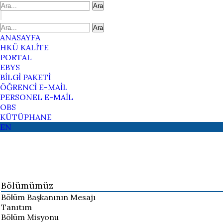
Ara
Ara
ANASAYFA
HKÜ KALİTE
PORTAL
EBYS
BİLGİ PAKETİ
ÖĞRENCİ E-MAİL
PERSONEL E-MAİL
OBS
KÜTÜPHANE
EN
Bölümümüz
Bölüm Başkanının Mesajı
Tanıtım
Bölüm Misyonu