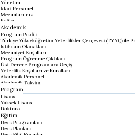
Yönetim
İdari Personel
Mezunlarımız
Kalite
Akademik
Program Profili
Türkiye Yükseköğretim Yeterlilikler Çerçevesi (TYYÇ) ile P
İstihdam Olanakları
Mezuniyet Koşulları
Program Öğrenme Çıktıları
Üst Derece Programlara Geçiş
Yeterlilik Koşulları ve Kuralları
Akademik Personel
Akademik Takvim
Program
Lisans
Yüksek Lisans
Doktora
Eğitim
Ders Programları
Ders Planları
Ders Bilgi Formları