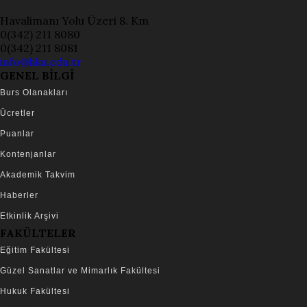
Havalimanı Yolu Üzeri 8. Km
0(342) 211 8080
0(342) 211 8081
info@hku.edu.tr
GENEL BİLGİ
Burs Olanakları
Ücretler
Puanlar
Kontenjanlar
Akademik Takvim
Haberler
Etkinlik Arşivi
FAKÜLTELER
Eğitim Fakültesi
Güzel Sanatlar ve Mimarlık Fakültesi
Hukuk Fakültesi