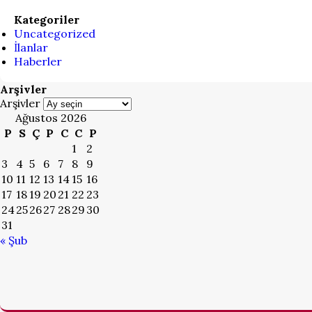
Kategoriler
Uncategorized
İlanlar
Haberler
Arşivler
Arşivler
Ağustos 2026
P
S
Ç
P
C
C
P
1
2
3
4
5
6
7
8
9
10
11
12
13
14
15
16
17
18
19
20
21
22
23
24
25
26
27
28
29
30
31
« Şub