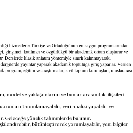
verdiği hizmetlerle Türkiye ve Ortadoğu’nun en saygın programlarından
kçi, girişimci, katılımcı ve özgürlükçü bir akademik ortam oluşturur ve
ur. Derslerde klasik anlatım yöntemiyle sınırlı kalınmayarak,
sli dergilerde yayınlar yaparak akademik topluluğa giriş yaparlar. Verilen
 program, eğitim ve araştırmalar; sivil toplum kuruluşları, uluslararası
ı, model ve yaklaşımlarını ve bunlar arasındaki ilişkileri
 sorunları tanımlamayabilir, veri analizi yapabilir ve
ilir. Geleceğe yönelik tahminlerde bulunur.
işkilendirebilir, bütünleştirerek yorumlayabilir, yeni bilgiler