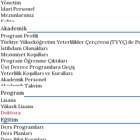
Yönetim
İdari Personel
Mezunlarımız
Kalite
Akademik
Program Profili
Türkiye Yükseköğretim Yeterlilikler Çerçevesi (TYYÇ) ile P
İstihdam Olanakları
Mezuniyet Koşulları
Program Öğrenme Çıktıları
Üst Derece Programlara Geçiş
Yeterlilik Koşulları ve Kuralları
Akademik Personel
Akademik Takvim
Program
Lisans
Yüksek Lisans
Doktora
Eğitim
Ders Programları
Ders Planları
Ders Bilgi Formları