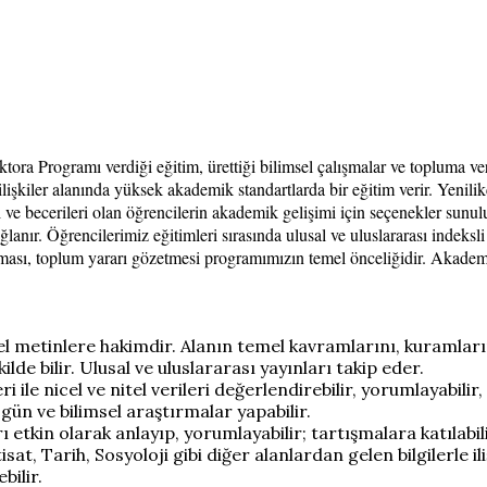
ktora Programı verdiği eğitim, ürettiği bilimsel çalışmalar ve topluma 
ilişkiler alanında yüksek akademik standartlarda bir eğitim verir. Yenili
i ve becerileri olan öğrencilerin akademik gelişimi için seçenekler sunul
sağlanır. Öğrencilerimiz eğitimleri sırasında ulusal ve uluslararası indek
aması, toplum yararı gözetmesi programımızın temel önceliğidir. Akademik
mel metinlere hakimdir. Alanın temel kavramlarını, kuramların
e bilir. Ulusal ve uluslararası yayınları takip eder.
 ile nicel ve nitel verileri değerlendirebilir, yorumlayabilir,
ün ve bilimsel araştırmalar yapabilir.
rı etkin olarak anlayıp, yorumlayabilir; tartışmalara katılab
tisat, Tarih, Sosyoloji gibi diğer alanlardan gelen bilgilerle il
bilir.