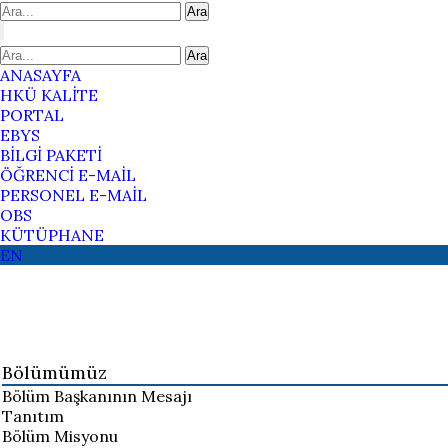
Ara
Ara
ANASAYFA
HKÜ KALİTE
PORTAL
EBYS
BİLGİ PAKETİ
ÖĞRENCİ E-MAİL
PERSONEL E-MAİL
OBS
KÜTÜPHANE
EN
Bölümümüz
Bölüm Başkanının Mesajı
Tanıtım
Bölüm Misyonu