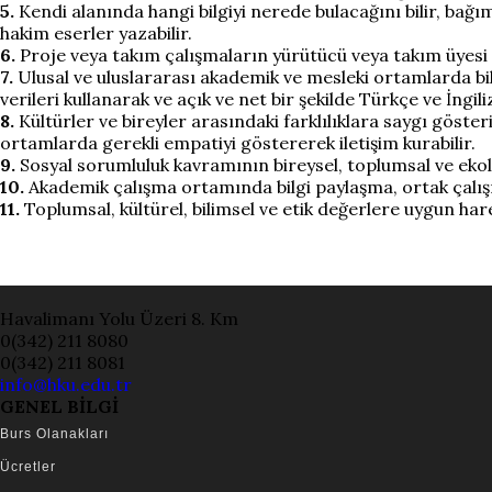
5.
Kendi alanında hangi bilgiyi nerede bulacağını bilir, bağım
hakim eserler yazabilir.
6.
Proje veya takım çalışmaların yürütücü veya takım üyesi ol
7.
Ulusal ve uluslararası akademik ve mesleki ortamlarda bilgi
verileri kullanarak ve açık ve net bir şekilde Türkçe ve İngiliz
8.
Kültürler ve bireyler arasındaki farklılıklara saygı göste
ortamlarda gerekli empatiyi göstererek iletişim kurabilir.
9.
Sosyal sorumluluk kavramının bireysel, toplumsal ve ekoloj
10.
Akademik çalışma ortamında bilgi paylaşma, ortak çalışma
11.
Toplumsal, kültürel, bilimsel ve etik değerlere uygun har
Havalimanı Yolu Üzeri 8. Km
0(342) 211 8080
0(342) 211 8081
info@hku.edu.tr
GENEL BİLGİ
Burs Olanakları
Ücretler