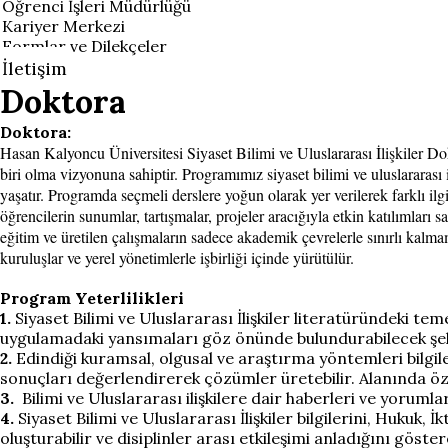
Öğrenci İşleri Müdürlüğü
Kariyer Merkezi
Formlar ve Dilekçeler
İletişim
Doktora
Doktora:
Hasan Kalyoncu Üniversitesi Siyaset Bilimi ve Uluslararası İlişkiler Do
biri olma vizyonuna sahiptir. Programımız siyaset bilimi ve uluslararası 
yaşatır. Programda seçmeli derslere yoğun olarak yer verilerek farklı ilg
öğrencilerin sunumlar, tartışmalar, projeler aracığıyla etkin katılımları 
eğitim ve üretilen çalışmaların sadece akademik çevrelerle sınırlı kalm
kuruluşlar ve yerel yönetimlerle işbirliği içinde yürütülür.
Program Yeterlilikleri
1.
Siyaset Bilimi ve Uluslararası İlişkiler literatüründeki te
uygulamadaki yansımaları göz önünde bulundurabilecek şekild
2.
Edindiği kuramsal, olgusal ve araştırma yöntemleri bilgileri
sonuçları değerlendirerek çözümler üretebilir. Alanında özg
3.
Bilimi ve Uluslararası ilişkilere dair haberleri ve yorumla
4.
Siyaset Bilimi ve Uluslararası İlişkiler bilgilerini, Hukuk, İk
oluşturabilir ve disiplinler arası etkileşimi anladığını göstere